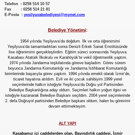
Telefon : 0258 514 10 57
Fax : 0258 514 21 81
E-Posta :
yesilyuvabelediyesi@mynet.com
:
Belediye Yönetimi
1954 yılında Yeşilyuva’da doğdum. İlk ve orta öğrenimimi
Yeşilyuva’da tamamladıktan sonra Denizli Erkek Sanat Enstitüsünde
lise öğrenimimi gerçekleştirdim. Eğitim süreci sonrasında Yeşilyuva
Kasabası Atatürk İlkokulu ve Karahöyük’te vekil öğretmenlik yaptım.
1974 yılında Jandarma teşkilatında göreve başladım. Görev sürem
boyunca Jandarma Komutanlığı ve Jandarma İstihbarat Komutanlığı
birimlerinde başarıyla görev yaptım. 1994 yılında emekli olarak İzmir’de,
ticaret hayatına atıldım. Evli ve iki çocuk sahibiyim.1999 yerel
seçimlerinde halkın isteğiyle Yeşilyuva’da Doğru yol Partisinden
Belediye Başkanlığına aday oldum. Seçimleri halkın yoğun ilgisi ve
isteğiyle kazanarak Belediye Başkanı seçildim. 2004 yerel seçimlerinde
2. defa Doğruyol partisinden Belediye başkanı oldum, halen bu görevimi
devam ettirmekteyim.
ALT YAPI
Kasabamız içi caddelerden olan, Bayındırlık caddesi, İzmir