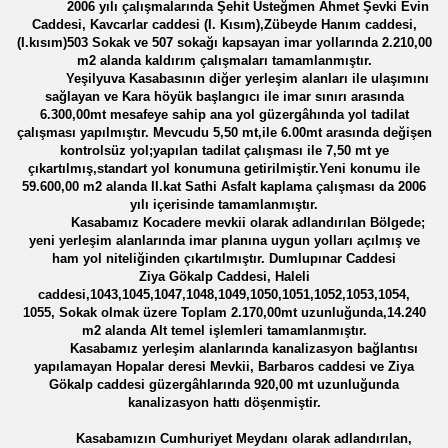
2006 yılı çalışmalarında Şehit Üsteğmen Ahmet Şevki Evin
Caddesi, Kavcarlar caddesi (I. Kısım),Zübeyde Hanım caddesi,
(I.kısım)503 Sokak ve 507 sokağı kapsayan imar yollarında 2.210,00
m2 alanda kaldırım çalışmaları tamamlanmıştır.
Yeşilyuva Kasabasının diğer yerleşim alanları ile ulaşımını
sağlayan ve Kara höyük başlangıcı ile imar sınırı arasında
6.300,00mt mesafeye sahip ana yol güzergâhında yol tadilat
çalışması yapılmıştır. Mevcudu 5,50 mt,ile 6.00mt arasında değişen
kontrolsüz yol;yapılan tadilat çalışması ile 7,50 mt ye
çıkartılmış,standart yol konumuna getirilmiştir.Yeni konumu ile
59.600,00 m2 alanda II.kat Sathi Asfalt kaplama çalışması da 2006
yılı içerisinde tamamlanmıştır.
Kasabamız Kocadere mevkii olarak adlandırılan Bölgede;
yeni yerleşim alanlarında imar planına uygun yolları açılmış ve
ham yol niteliğinden çıkartılmıştır. Dumlupınar Caddesi
Ziya Gökalp Caddesi, Haleli
caddesi,1043,1045,1047,1048,1049,1050,1051,1052,1053,1054,
1055, Sokak olmak üzere Toplam 2.170,00mt uzunluğunda,14.240
m2 alanda Alt temel işlemleri tamamlanmıştır.
Kasabamız yerleşim alanlarında kanalizasyon bağlantısı
yapılamayan Hopalar deresi Mevkii, Barbaros caddesi ve Ziya
Gökalp caddesi güzergâhlarında 920,00 mt uzunluğunda
kanalizasyon hattı döşenmiştir.
Kasabamızın Cumhuriyet Meydanı olarak adlandırılan,