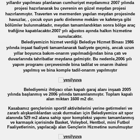
yıllardır yapılması planlanan cumhuriyet meydanımız 2007 yılında
projesi hazırlanarak bu çevrenin en güzel meydan projesi
hazırlanmıştır. Traverten ve mermerden yapılan meydan projesinde
havuzlar, , çocuk oyun parkı dinlenme mekânı ve kafeterya gibi
bölümler bulunmaktadır, meydan tamamlandıktan sonra bölge araç
trafiğine kapatılacaktır.2007 yılı ağustos ayında halkın hizmetine
sunulacaktır.
Belediyemizin hizmet verdiği Belediye Hizmet Binası 1986
yılında inşaat faaliyeti tamamlanarak faaliyete geçmiş, ancak uzun
yıllar boyunca bakım-onarım yapılmadığından bina çatı ve
duvarlarında tahribatlar meydana gelmiştir. Bu nedenle,2006 yılı
yapım programı çerçevesinde bina tadilat ve onarım ihalesi
yapılmış ve bina komple tadil-onarım yapılmıştır
Belediyemiz ihtiyacı olan kapalı garaj alanı inşaatı 2005
yılında başlanmış ve 2006 yılında tamamlanmıştır. Toplam kapalı
alan miktarı 1600 m2 dir.
Kasabamız gençlerinin sportif aktivitelerini yerine getirmeleri ve
zararlı alışkanlıklardan uzak durmaları için Belediyemize ait spor
alanında 529 m2 alana sahip spor kompleksi yapımı tamamlanmış
ve karmaşık içerisinde Basket, Voleybol, Hentbol, mini Futbol
Faaliyetlerinin, yapılacağı alan Gençlerin Hizmetine sunulmuştur