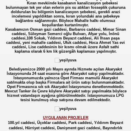
Kıran mevkiinde kasabanın kanalizasyon şebekesi
bulunmayan tek yer olan evlerin pis su atıkları fosseptik çukuruna
doldurulan bu bölgenin kanalizasyon şebekesi, gerekli arazi
incelemesi yapıldıktan sonra, kıran yolundaki ana şebekeye
bağlantısı sağlanmıştır. Böylece Mahalle halkı olumsuz
koşullardan kurtarılmıştır.
Kasabamızın Osman gazi caddesi, Barbaros caddesi, Mimar Sinan
caddesi, Süleyman Semerci oğlu Bulvarı, Afşar yolu, İnönü
caddesi,108 Sokak, Yıldırım Beyazıt caddesi, Ali İhsan paşa
caddesi, yeni mahalle caddesi, Ufuk caddesi, Hoca Ahmet Yas evi
caddesi, Lise caddesinin bir kısmı olmak üzere Asfalt sathi
kaplama olarak 6 km lik güzergâh kaplaması yapılmıştır.
Belediyemizce 2000 yılı Mayıs ayında Hizmete açılan Akaryakıt
İstasyonunda 24 saat esasına göre Akaryakıt satışı yapılmaktadır.
İstasyonumuzda yalnızca Opet Firması mamulü Akaryakıt
satılmakta olup başka Firmalara ait ürün satışı bulunmamaktadır.
Opet Firmasınca sık sık Akaryakıt İstasyonunu denetlenmektedir.
Mevcut Tanker ile Çevre köylere Akaryakıt satışı yapılmakta böylece
hizmet vatandaşın ayağına götürülmektedir. İstasyonumuza LPG
tesisi kurulmuş olup satışına devam edilmektedir.
UYGULANAN PROJELER
100.yıl caddesi, Üçoklar caddesi, Park caddesi, Yıldırım Beyazıt
caddesi, Hürriyet caddesi, Danişment gazi caddesi, Bayındırlık