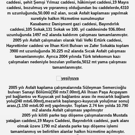
caddesi, şehit Şemşi Yılmaz caddesi, hâkimiyet caddesi,19 Mayıs
caddesi, bozulmuş ve yıpranmış olduğundan bu caddelerde,4310
m uzunluğunda,50.000 m2 alan, sıcak Asfalt kaplaması yapılmak
suretiyle halkın Hizmetine sunulmuştur
Kasabamız Danişment gazi caddesi, Bayındırlık
caddesi,105 Sokak,131 Sokak ve 100. yıl caddesinde 936.00mt
uzunluğunda 1497 m2 alanda kaldırım çalışması tamamlanmıştır.
2005 yılı Asfalt çalışmaları olarak Vali Vefki Ertürk caddesi,
Hayrettinler caddesi ve İlhan Kirit Bulvarı ve Zafer Sokakta toplam
3900 mt uzunluğunda 30.225 m2 alanda Sıcak Asfalt çalışması
tamamlanmıştır. Ayrıca 2004 yılında Türk telekomun kazı
çalışmaları nedeniyle bozulan yollarda,5012 mt yama çalışması
tamamlanmıştır.
2005 yılı Asfalt kaplama çalışmalarında Süleyman Semercioğlu
bulvarı Sanayi Bölümü(350 mtx7.00mt),Ali İhsan Paşa Acıpayam
yol bağlantısı ve Kuyucak yol bağlantısı arası ile mezarlık bağlantı
yolu(240 mtx6.00mt),mezarlık başlangıcı-kuyucuk yolu(imar sonu)
arası,(1.150 mtx6.00 mt) yapılmıştır. Toplam 2.74 km yolda 10.790
m2 alanda Asfalt çalışması yapılmıştır
2005 yılı kilitli parke taşı döşeme çalışmalarında Mustafa
yatağan caddesi,19 Mayıs Caddesi, Bayındırlık caddesi, park alanı
olmak üzere 1790 m2 alanda parke taşı döşeme işlemi
tamamlanmış ve belirtilen alanlar halkın hizmetine açılmıştır.