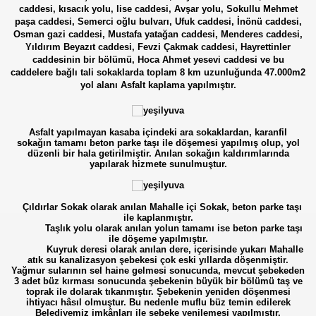
caddesi, kısacık yolu, lise caddesi, Avşar yolu, Sokullu Mehmet
paşa caddesi, Semerci oğlu bulvarı, Ufuk caddesi, İnönü caddesi,
Osman gazi caddesi, Mustafa yatağan caddesi, Menderes caddesi,
Yıldırım Beyazıt caddesi, Fevzi Çakmak caddesi, Hayrettinler
caddesinin bir bölümü, Hoca Ahmet yesevi caddesi ve bu
caddelere bağlı tali sokaklarda toplam 8 km uzunluğunda 47.000m2
yol alanı Asfalt kaplama yapılmıştır.
Asfalt yapılmayan kasaba içindeki ara sokaklardan, karanfil
sokağın tamamı beton parke taşı ile döşemesi yapılmış olup, yol
düzenli bir hala getirilmiştir. Anılan sokağın kaldırımlarında
yapılarak hizmete sunulmuştur.
Çıldırlar Sokak olarak anılan Mahalle içi Sokak, beton parke taşı
ile kaplanmıştır.
Taşlık yolu olarak anılan yolun tamamı ise beton parke taşı
ile döşeme yapılmıştır.
Kuyruk deresi olarak anılan dere, içerisinde yukarı Mahalle
atık su kanalizasyon şebekesi çok eski yıllarda döşenmiştir.
Yağmur sularının sel haine gelmesi sonucunda, mevcut şebekeden
3 adet büz kırması sonucunda şebekenin büyük bir bölümü taş ve
toprak ile dolarak tıkanmıştır. Şebekenin yeniden döşenmesi
ihtiyacı hâsıl olmuştur. Bu nedenle muflu büz temin edilerek
Belediyemiz imkânları ile şebeke yenilemesi yapılmıştır.