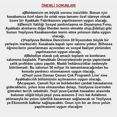
ÖNEMLİ SORUNLARI
a)Beldemizin en büyük sorunu issizliktir. Bunun için
kasabamıza özel idare ile ortak veya tamamı özel idareye olmak
üzere bir Ayakkabı Fabrikasının yapılmasının uygun olacağı,
b)Denizli Valiliği Sosyal yardımlaşma ve Dayanışma Fonu,
Ayakkabı alımlarını diğer İllerden temin etmekte olup,(İskilip) gibi
bunun Yeşilyuva Kasabasından temin etme yolunun daha uygun
olacağı,
c)Yeşilyuva Beldesi Denizlinin 10 İlçesinden büyük bir
yerleşim merkezidir. Kasabada kapalı spor salonu yoktur. Bilhassa
öğrencilerin yararlanması açısından ve sosyal faaliyet yönünden
yapılmasının uygun olacağı,
d)Belediye olarak çok amaçlı toplantı ve konferans
salonuna başladık. Pamukkale Üniversitesinde proje yaptırılarak
çelik profilden çatısı yapıldı. Maddi İmkânsızlıklar nedeniyle
bitirilemedi. Bu salonun 50 milyar ile tamamlanacağından bu
konuda yardımcı olunmasının uygun olacağı,
e)Yeşil yuva Osman Çemen Çok Programlı Lise’ sine
Ayakkabıcılık bölümünün açılmasının uygun olacağı,
f)Acıpayam, Çameli İlçe ve beldelerden çardak havaalanına
gideceklerin, yolun kısa olmasından dolayı, Yeşilyuva üzerinden
gitmeleri tercih sebebidir. Yeşil yuva-Çardak havaalanı arasında
bulunan söğüt köyü-yeşil yuva arasının 2 inci kat Asfaltının
atılmasıyla bu yolun işlerlilik kazanması sağlanacak ve Yeşilyuva
ya Ekonomik katkılar sağlayacaktır. Onun için bir an önce yolun
yapılmasının uygun olacağını